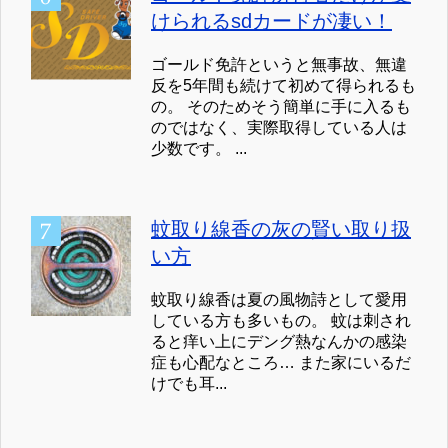
けられるsdカードが凄い！
ゴールド免許というと無事故、無違
反を5年間も続けて初めて得られるも
の。 そのためそう簡単に手に入るも
のではなく、実際取得している人は
少数です。 ...
蚊取り線香の灰の賢い取り扱
い方
蚊取り線香は夏の風物詩として愛用
している方も多いもの。 蚊は刺され
ると痒い上にデング熱なんかの感染
症も心配なところ… また家にいるだ
けでも耳...