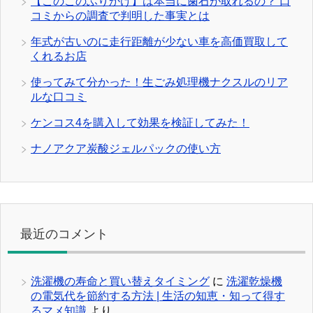
【このこのふりかけ】は本当に歯石が取れるの？ 口
コミからの調査で判明した事実とは
年式が古いのに走行距離が少ない車を高価買取して
くれるお店
使ってみて分かった！生ごみ処理機ナクスルのリア
ルな口コミ
ケンコス4を購入して効果を検証してみた！
ナノアクア炭酸ジェルパックの使い方
最近のコメント
洗濯機の寿命と買い替えタイミング
に
洗濯乾燥機
の電気代を節約する方法 | 生活の知恵・知って得す
るマメ知識
より