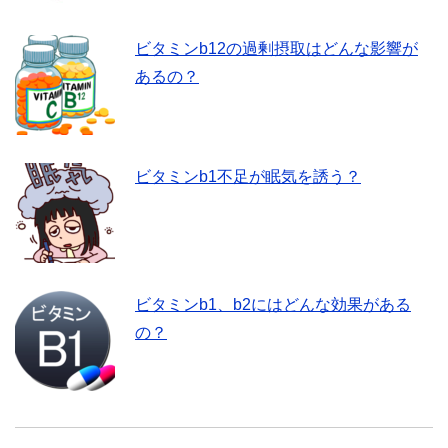
ビタミンb12の過剰摂取はどんな影響が
あるの？
ビタミンb1不足が眠気を誘う？
ビタミンb1、b2にはどんな効果がある
の？