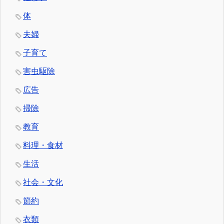
体
夫婦
子育て
害虫駆除
広告
掃除
教育
料理・食材
生活
社会・文化
節約
衣類