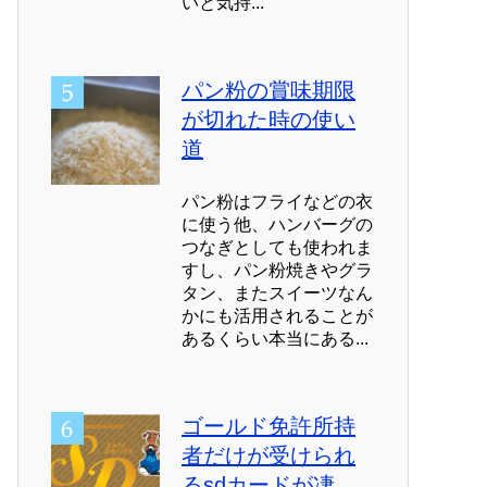
いと気持...
パン粉の賞味期限
が切れた時の使い
道
パン粉はフライなどの衣
に使う他、ハンバーグの
つなぎとしても使われま
すし、パン粉焼きやグラ
タン、またスイーツなん
かにも活用されることが
あるくらい本当にある...
ゴールド免許所持
者だけが受けられ
るsdカードが凄