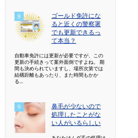
ゴールド免許にな
ると近くの警察署
でも更新できるっ
て本当？
自動車免許には更新が必要ですが、この
更新の手続きって案外面倒ですよね。 期
間も決められていますし、場所次第では
結構距離もあったり、また時間もかか
る...
鼻毛が少ないので
処理したことがな
い人がいるらしい
あなたはムダ毛の処理は