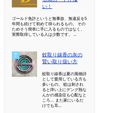
い！
ゴールド免許というと無事故、無違反を5
年間も続けて初めて得られるもの。 その
ためそう簡単に手に入るものではなく、
実際取得している人は少数です。 ...
蚊取り線香の灰の
賢い取り扱い方
蚊取り線香は夏の風物詩
として愛用している方も
多いもの。 蚊は刺され
ると痒い上にデング熱な
んかの感染症も心配なと
ころ… また家にいるだ
けでも耳...