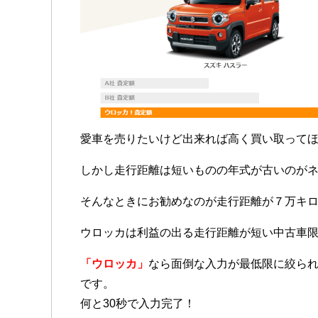
愛車を売りたいけど出来れば高く買い取って
しかし走行距離は短いものの年式が古いのが
そんなときにお勧めなのが走行距離が７万キ
ウロッカは利益の出る走行距離が短い中古車限
「ウロッカ」
なら面倒な入力が最低限に絞ら
です。
何と
30秒で入力完了
！