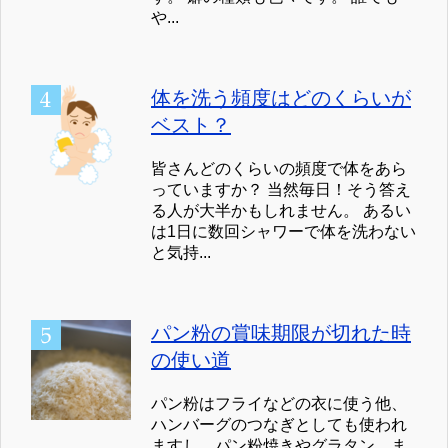
や...
体を洗う頻度はどのくらいが
ベスト？
皆さんどのくらいの頻度で体をあら
っていますか？ 当然毎日！そう答え
る人が大半かもしれません。 あるい
は1日に数回シャワーで体を洗わない
と気持...
パン粉の賞味期限が切れた時
の使い道
パン粉はフライなどの衣に使う他、
ハンバーグのつなぎとしても使われ
ますし、パン粉焼きやグラタン、ま