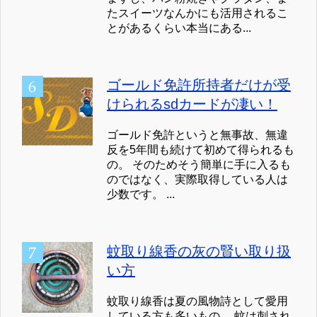
たスイーツなんかにも活用されるこ
とがあるくらい本当にある...
ゴールド免許所持者だけが受
けられるsdカードが凄い！
ゴールド免許というと無事故、無違
反を5年間も続けて初めて得られるも
の。 そのためそう簡単に手に入るも
のではなく、実際取得している人は
少数です。 ...
蚊取り線香の灰の賢い取り扱
い方
蚊取り線香は夏の風物詩として愛用
している方も多いもの。 蚊は刺され