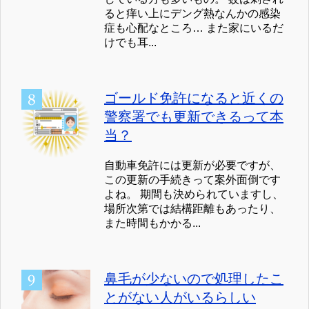
ると痒い上にデング熱なんかの感染
症も心配なところ… また家にいるだ
けでも耳...
ゴールド免許になると近くの
警察署でも更新できるって本
当？
自動車免許には更新が必要ですが、
この更新の手続きって案外面倒です
よね。 期間も決められていますし、
場所次第では結構距離もあったり、
また時間もかかる...
鼻毛が少ないので処理したこ
とがない人がいるらしい