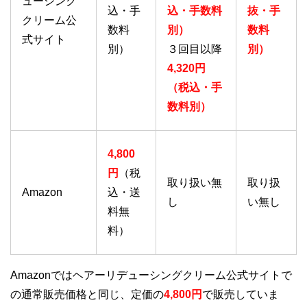
ューシング
込・手
込・手数料
抜・手
クリーム公
数料
別）
数料
式サイト
別）
３回目以降
別）
4,320円
（税込・手
数料別）
4,800
円
（税
取り扱い無
取り扱
Amazon
込・送
し
い無し
料無
料）
Amazonではヘアーリデューシングクリーム公式サイトで
の通常販売価格と同じ、定価の
4,800円
で販売していま