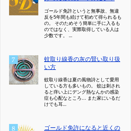
ゴールド免許というと無事故、無違
反を5年間も続けて初めて得られるも
の。 そのためそう簡単に手に入るも
のではなく、実際取得している人は
少数です。 ...
蚊取り線香の灰の賢い取り扱
い方
蚊取り線香は夏の風物詩として愛用
している方も多いもの。 蚊は刺され
ると痒い上にデング熱なんかの感染
症も心配なところ… また家にいるだ
けでも耳...
ゴールド免許になると近くの