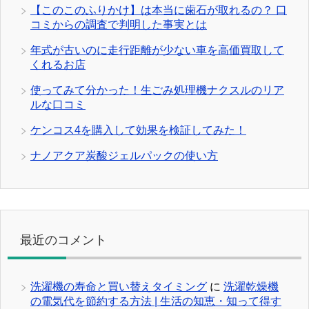
【このこのふりかけ】は本当に歯石が取れるの？ 口
コミからの調査で判明した事実とは
年式が古いのに走行距離が少ない車を高価買取して
くれるお店
使ってみて分かった！生ごみ処理機ナクスルのリア
ルな口コミ
ケンコス4を購入して効果を検証してみた！
ナノアクア炭酸ジェルパックの使い方
最近のコメント
洗濯機の寿命と買い替えタイミング
に
洗濯乾燥機
の電気代を節約する方法 | 生活の知恵・知って得す