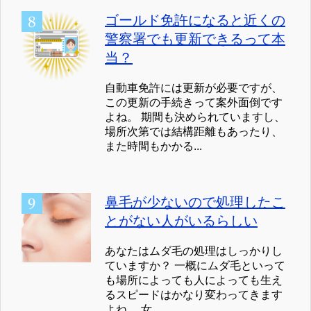
ゴールド免許になると近くの
警察署でも更新できるって本
当？
自動車免許には更新が必要ですが、
この更新の手続きって案外面倒です
よね。 期間も決められていますし、
場所次第では結構距離もあったり、
また時間もかかる...
鼻毛が少ないので処理したこ
とがない人がいるらしい
あなたはムダ毛の処理はしっかりし
ていますか？ 一概にムダ毛といって
も場所によっても人によっても生え
るスピードはかなり変わってきます
よね。 女...