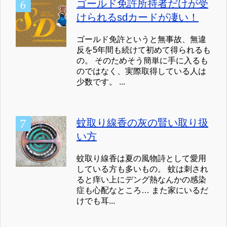
ゴールド免許所持者だけが受
けられるsdカードが凄い！
ゴールド免許というと無事故、無違
反を5年間も続けて初めて得られるも
の。 そのためそう簡単に手に入るも
のではなく、実際取得している人は
少数です。 ...
蚊取り線香の灰の賢い取り扱
い方
蚊取り線香は夏の風物詩として愛用
している方も多いもの。 蚊は刺され
ると痒い上にデング熱なんかの感染
症も心配なところ… また家にいるだ
けでも耳...