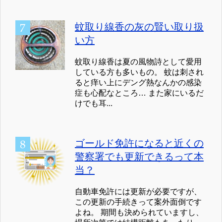
蚊取り線香の灰の賢い取り扱
い方
蚊取り線香は夏の風物詩として愛用
している方も多いもの。 蚊は刺され
ると痒い上にデング熱なんかの感染
症も心配なところ… また家にいるだ
けでも耳...
ゴールド免許になると近くの
警察署でも更新できるって本
当？
自動車免許には更新が必要ですが、
この更新の手続きって案外面倒です
よね。 期間も決められていますし、