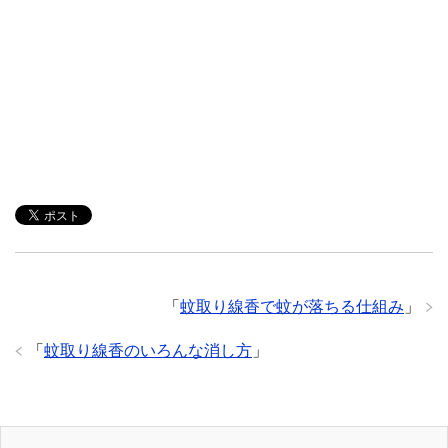
「
蚊取り線香で蚊が落ちる仕組み
」
「
蚊取り線香のいろんな消し方
」