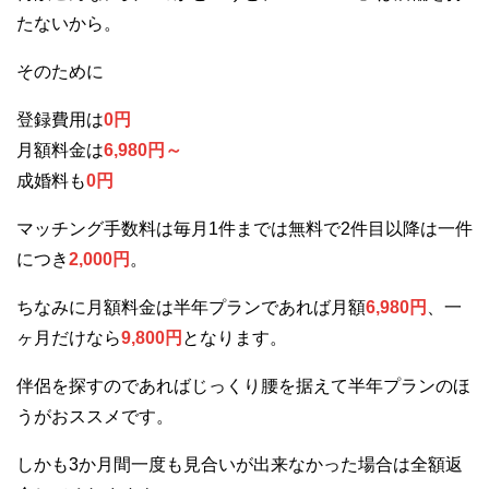
たないから。
そのために
登録費用は
0円
月額料金は
6,980円～
成婚料も
0円
マッチング手数料は毎月1件までは無料で2件目以降は一件
につき
2,000円
。
ちなみに月額料金は半年プランであれば月額
6,980円
、一
ヶ月だけなら
9,800円
となります。
伴侶を探すのであればじっくり腰を据えて半年プランのほ
うがおススメです。
しかも3か月間一度も見合いが出来なかった場合は全額返