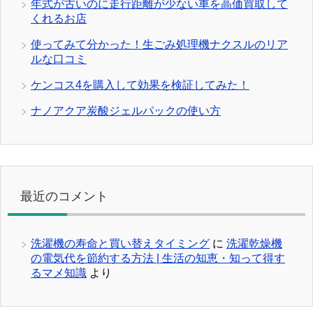
年式が古いのに走行距離が少ない車を高価買取して
くれるお店
使ってみて分かった！生ごみ処理機ナクスルのリア
ルな口コミ
ケンコス4を購入して効果を検証してみた！
ナノアクア炭酸ジェルパックの使い方
最近のコメント
洗濯機の寿命と買い替えタイミング
に
洗濯乾燥機
の電気代を節約する方法 | 生活の知恵・知って得す
るマメ知識
より