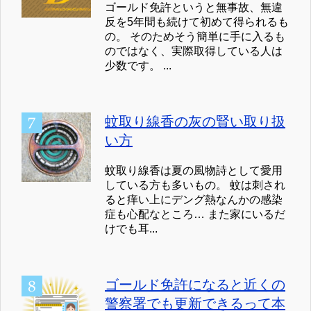
ゴールド免許というと無事故、無違
反を5年間も続けて初めて得られるも
の。 そのためそう簡単に手に入るも
のではなく、実際取得している人は
少数です。 ...
蚊取り線香の灰の賢い取り扱
い方
蚊取り線香は夏の風物詩として愛用
している方も多いもの。 蚊は刺され
ると痒い上にデング熱なんかの感染
症も心配なところ… また家にいるだ
けでも耳...
ゴールド免許になると近くの
警察署でも更新できるって本