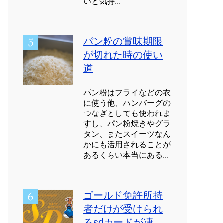
いと気持...
パン粉の賞味期限
が切れた時の使い
道
パン粉はフライなどの衣
に使う他、ハンバーグの
つなぎとしても使われま
すし、パン粉焼きやグラ
タン、またスイーツなん
かにも活用されることが
あるくらい本当にある...
ゴールド免許所持
者だけが受けられ
るsdカードが凄