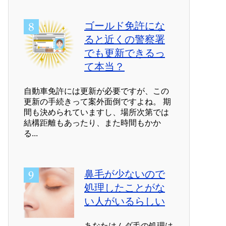
ゴールド免許にな
ると近くの警察署
でも更新できるっ
て本当？
自動車免許には更新が必要ですが、この
更新の手続きって案外面倒ですよね。 期
間も決められていますし、場所次第では
結構距離もあったり、また時間もかか
る...
鼻毛が少ないので
処理したことがな
い人がいるらしい
あなたはムダ毛の処理は