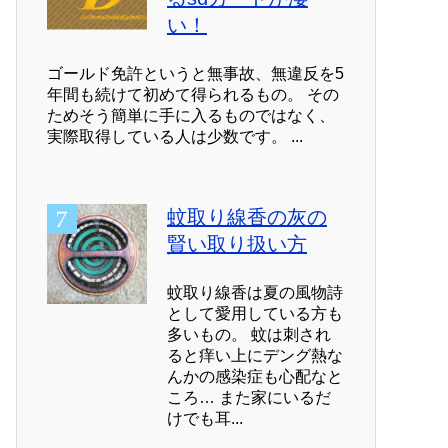
い！
ゴールド免許というと無事故、無違反を5
年間も続けて初めて得られるもの。 その
ためそう簡単に手に入るものではなく、
実際取得している人は少数です。 ...
蚊取り線香の灰の
賢い取り扱い方
蚊取り線香は夏の風物詩
として愛用している方も
多いもの。 蚊は刺され
ると痒い上にデング熱な
んかの感染症も心配なと
ころ… また家にいるだ
けでも耳...