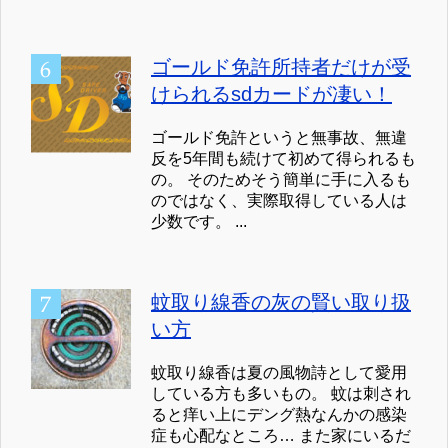
ゴールド免許所持者だけが受
けられるsdカードが凄い！
ゴールド免許というと無事故、無違
反を5年間も続けて初めて得られるも
の。 そのためそう簡単に手に入るも
のではなく、実際取得している人は
少数です。 ...
蚊取り線香の灰の賢い取り扱
い方
蚊取り線香は夏の風物詩として愛用
している方も多いもの。 蚊は刺され
ると痒い上にデング熱なんかの感染
症も心配なところ… また家にいるだ