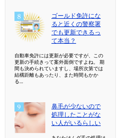
ゴールド免許にな
ると近くの警察署
でも更新できるっ
て本当？
自動車免許には更新が必要ですが、この
更新の手続きって案外面倒ですよね。 期
間も決められていますし、場所次第では
結構距離もあったり、また時間もかか
る...
鼻毛が少ないので
処理したことがな
い人がいるらしい
あなたはムダ毛の処理は