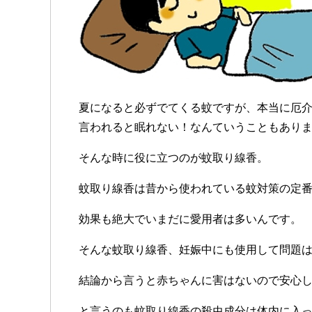
夏になると必ずでてくる蚊ですが、本当に厄
言われると眠れない！なんていうこともあり
そんな時に役に立つのが蚊取り線香。
蚊取り線香は昔から使われている蚊対策の定
効果も絶大でいまだに愛用者は多いんです。
そんな蚊取り線香、妊娠中にも使用して問題
結論から言うと赤ちゃんに害はないので安心
と言うのも蚊取り線香の殺虫成分は体内に入