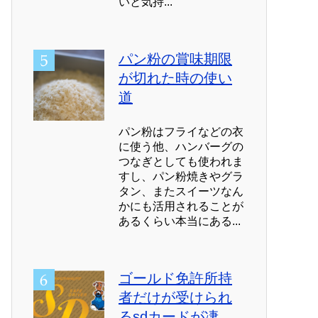
いと気持...
パン粉の賞味期限
が切れた時の使い
道
パン粉はフライなどの衣
に使う他、ハンバーグの
つなぎとしても使われま
すし、パン粉焼きやグラ
タン、またスイーツなん
かにも活用されることが
あるくらい本当にある...
ゴールド免許所持
者だけが受けられ
るsdカードが凄