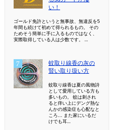
い！
ゴールド免許というと無事故、無違反を5
年間も続けて初めて得られるもの。 その
ためそう簡単に手に入るものではなく、
実際取得している人は少数です。 ...
蚊取り線香の灰の
賢い取り扱い方
蚊取り線香は夏の風物詩
として愛用している方も
多いもの。 蚊は刺され
ると痒い上にデング熱な
んかの感染症も心配なと
ころ… また家にいるだ
けでも耳...