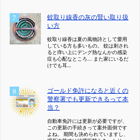
蚊取り線香の灰の賢い取り扱
い方
蚊取り線香は夏の風物詩として愛用
している方も多いもの。 蚊は刺され
ると痒い上にデング熱なんかの感染
症も心配なところ… また家にいるだ
けでも耳...
ゴールド免許になると近くの
警察署でも更新できるって本
当？
自動車免許には更新が必要ですが、
この更新の手続きって案外面倒です
よね。 期間も決められていますし、