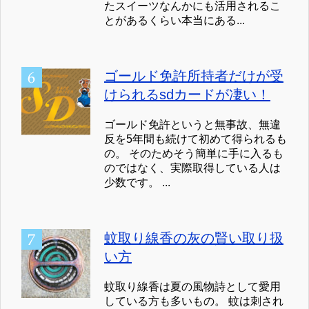
たスイーツなんかにも活用されるこ
とがあるくらい本当にある...
ゴールド免許所持者だけが受
けられるsdカードが凄い！
ゴールド免許というと無事故、無違
反を5年間も続けて初めて得られるも
の。 そのためそう簡単に手に入るも
のではなく、実際取得している人は
少数です。 ...
蚊取り線香の灰の賢い取り扱
い方
蚊取り線香は夏の風物詩として愛用
している方も多いもの。 蚊は刺され