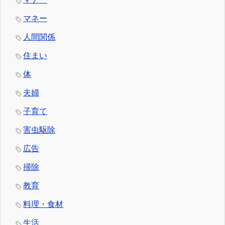
マネー
人間関係
住まい
体
夫婦
子育て
害虫駆除
広告
掃除
教育
料理・食材
生活