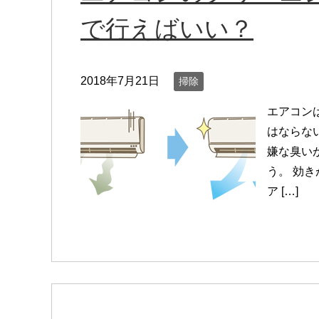
で行えばいい？
2018年7月21日
掃除
エアコン
はならな
嫌な臭い
う。 効
ア […]