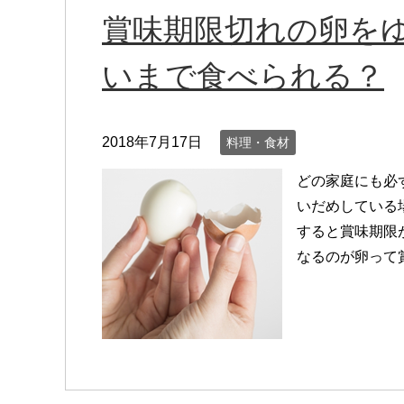
賞味期限切れの卵を
いまで食べられる？
2018年7月17日
料理・食材
どの家庭にも必
いだめしている
すると賞味期限
なるのが卵って賞