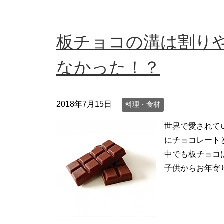
板チョコの溝は割り
なかった！？
2018年7月15日
料理・食材
世界で愛されて
にチョコレート
中でも板チョコ
子供からお年寄り