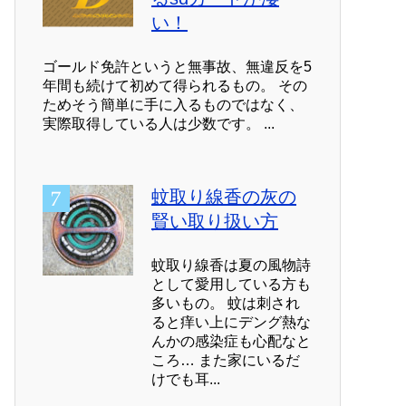
い！
ゴールド免許というと無事故、無違反を5
年間も続けて初めて得られるもの。 その
ためそう簡単に手に入るものではなく、
実際取得している人は少数です。 ...
蚊取り線香の灰の
賢い取り扱い方
蚊取り線香は夏の風物詩
として愛用している方も
多いもの。 蚊は刺され
ると痒い上にデング熱な
んかの感染症も心配なと
ころ… また家にいるだ
けでも耳...