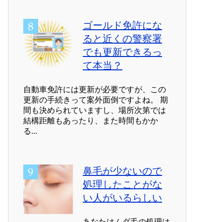
ゴールド免許にな
ると近くの警察署
でも更新できるっ
て本当？
自動車免許には更新が必要ですが、この
更新の手続きって案外面倒ですよね。 期
間も決められていますし、場所次第では
結構距離もあったり、また時間もかか
る...
鼻毛が少ないので
処理したことがな
い人がいるらしい
あなたはムダ毛の処理は