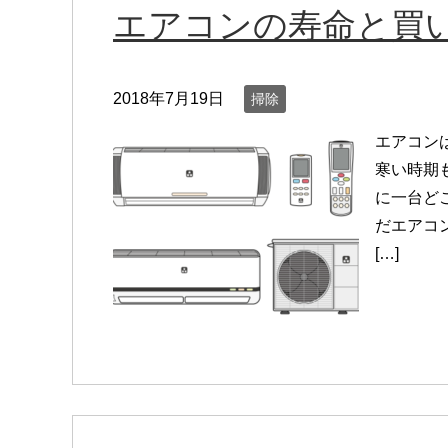
エアコンの寿命と買
2018年7月19日
掃除
エアコン
寒い時期
に一台ど
だエアコ
[…]