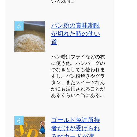
いと気持...
パン粉の賞味期限
が切れた時の使い
道
パン粉はフライなどの衣
に使う他、ハンバーグの
つなぎとしても使われま
すし、パン粉焼きやグラ
タン、またスイーツなん
かにも活用されることが
あるくらい本当にある...
ゴールド免許所持
者だけが受けられ
るsdカードが凄