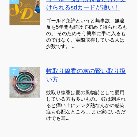
けられるsdカードが凄い！
ゴールド免許というと無事故、無違
反を5年間も続けて初めて得られるも
の。 そのためそう簡単に手に入るも
のではなく、実際取得している人は
少数です。 ...
蚊取り線香の灰の賢い取り扱
い方
蚊取り線香は夏の風物詩として愛用
している方も多いもの。 蚊は刺され
ると痒い上にデング熱なんかの感染
症も心配なところ… また家にいるだ
けでも耳...