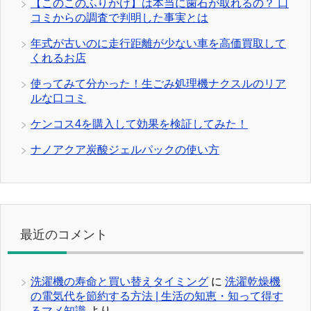
【このこのふりかけ】は本当に歯石が取れるの？ 口
コミからの調査で判明した事実とは
年式が古いのに走行距離が少ない車を高価買取して
くれるお店
使ってみて分かった！生ごみ処理機ナクスルのリア
ルな口コミ
ケンコス4を購入して効果を検証してみた！
ナノアクア炭酸ジェルパックの使い方
最近のコメント
洗濯機の寿命と買い替えタイミング
に
洗濯乾燥機
の電気代を節約する方法 | 生活の知恵・知って得す
るマメ知識
より