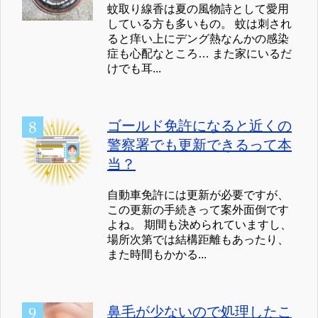
蚊取り線香は夏の風物詩として愛用
している方も多いもの。 蚊は刺され
ると痒い上にデング熱なんかの感染
症も心配なところ… また家にいるだ
けでも耳...
ゴールド免許になると近くの
警察署でも更新できるって本
当？
自動車免許には更新が必要ですが、
この更新の手続きって案外面倒です
よね。 期間も決められていますし、
場所次第では結構距離もあったり、
また時間もかかる...
鼻毛が少ないので処理したこ